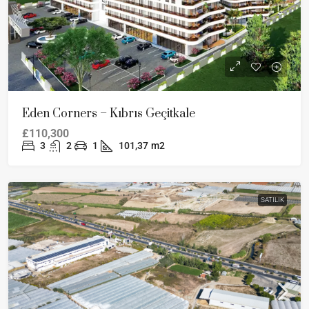
Eden Corners – Kıbrıs Geçitkale
£110,300
3
2
1
101,37
m2
SATILIK