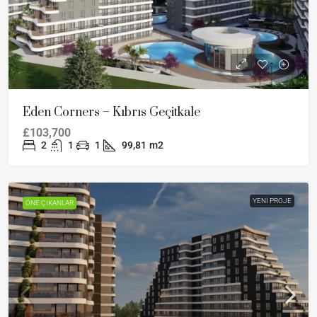
Eden Corners – Kıbrıs Geçitkale
£103,700
2
1
1
99,81
m2
YENI PROJE
ÖNE ÇIKANLAR