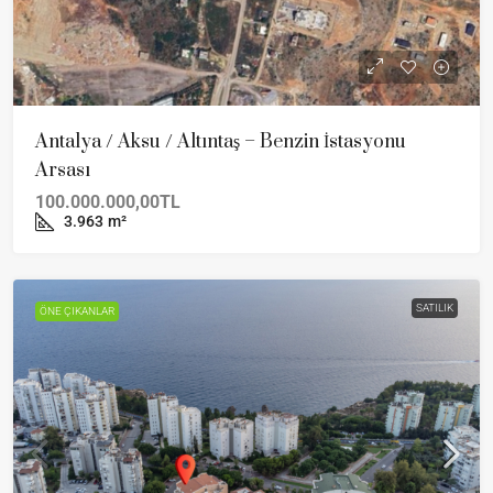
Antalya / Aksu / Altıntaş – Benzin İstasyonu
Arsası
100.000.000,00TL
3.963
m²
SATILIK
ÖNE ÇIKANLAR