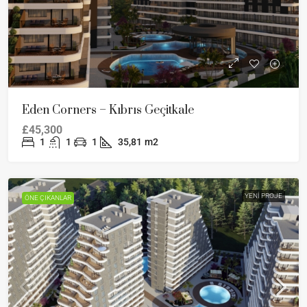
Eden Corners – Kıbrıs Geçitkale
£45,300
1
1
1
35,81
m2
YENI PROJE
ÖNE ÇIKANLAR