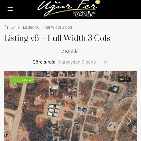
Ev
Listing v6 – Full Width 3 Cols
Listing v6 – Full Width 3 Cols
7 Mülkler
Göre sırala:
Varsayılan Sipariş
SATILIK
ÖNE ÇIKANLAR