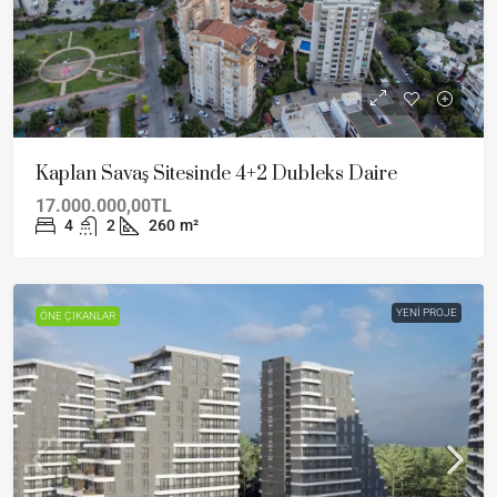
Kaplan Savaş Sitesinde 4+2 Dubleks Daire
17.000.000,00TL
4
2
260
m²
YENI PROJE
ÖNE ÇIKANLAR