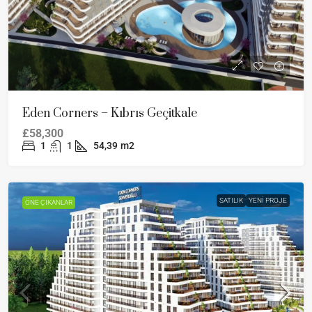
Eden Corners – Kıbrıs Geçitkale
£58,300
1
1
54,39
m2
SATILIK
YENI PROJE
ÖNE ÇIKANLAR